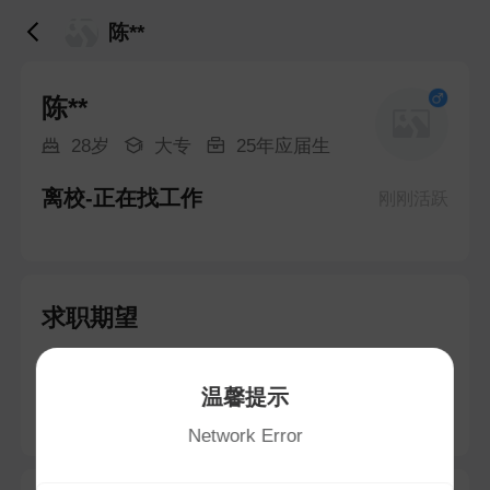
陈**
陈**
28岁
大专
25年应届生
离校-正在找工作
刚刚活跃
求职期望
摄影/摄像
温馨提示
吴航街道 · 3-8K
Network Error