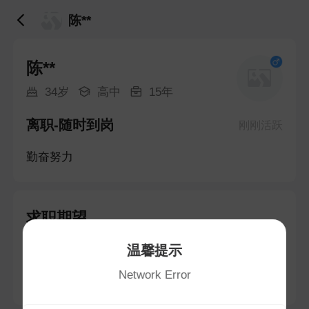
陈**
陈**
34岁
高中
15年
离职-随时到岗
刚刚活跃
勤奋努力
求职期望
温馨提示
资料管理
Network Error
江田镇 · 5-6K