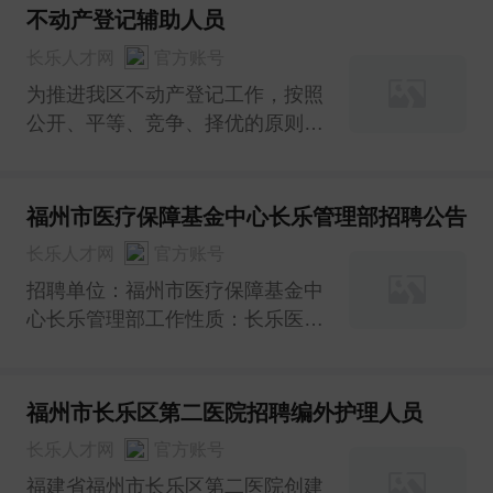
不动产登记辅助人员
长乐人才网
官方账号
为推进我区不动产登记工作，按照
公开、平等、竞争、择优的原则，
长乐区不动产登记和交易中心拟面
向社会公开招聘不动产登记辅助人
员，现将有关事项公告如下：
福州市医疗保障基金中心长乐管理部招聘公告
长乐人才网
官方账号
招聘单位：福州市医疗保障基金中
心长乐管理部工作性质：长乐医保
窗口派遣工作人员工作地点：福州
市长乐区首占镇和谐路57号财富广
场长乐区政务服务中心岗位要求：
福州市长乐区第二医院招聘编外护理人员
学历要求：大专及以上性别要求：
长乐人才网
官方账号
不限年龄要求：35周岁以下专业要
福建省福州市长乐区第二医院创建
求：不限招聘人数：1人岗位职