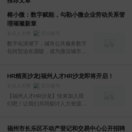
推荐文章
榕小微：数字赋能，勾勒小微企业劳动关系管
理璀璨新章
长乐人才网
官方账号
数字化浪潮下，城市公共服务数字
化转型迫在眉睫，成为激活城市发
展潜能、提升综合竞争力的关键。
市人社局敏锐捕捉趋势，以小微企
业劳动关系事务托管服务试点为切
HR精英沙龙|福州人才HR沙龙即将开启！
口，依托数字技术打造“榕小微”平
长乐人才网
官方账号
台，开启小微企业劳动关系管理变
【福州人才HR沙龙】快来加入我
革新篇。
们吧！让我们共同探讨人力资源管
理的新趋势，助力企业发展！
福州市长乐区不动产登记和交易中心公开招聘