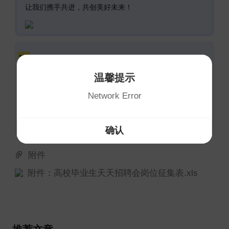
让我们携手共进，共创美好未来！
报名回执
温馨提示
如有招聘需求的用人单位，请填写岗位表并发送
Network Error
至邮箱：86060123@qq.com，邮件主题请备注
参加的具体招聘会场次。
确认
附件
附件：高校毕业生天天招聘会岗位征集表.xls